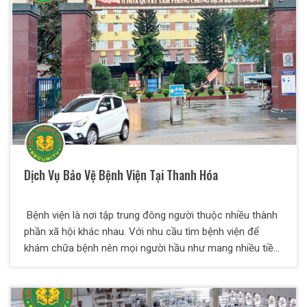
Dịch Vụ Bảo Vệ Bệnh Viện Tại Thanh Hóa
Bệnh viện là nơi tập trung đông người thuộc nhiều thành
phần xã hội khác nhau. Với nhu cầu tìm bệnh viện để
khám chữa bệnh nên mọi người hầu như mang nhiều tiền
mặt, tài sản có giá trị trong người, vô tình khiến bệnh viện
trở thành mục tiêu của kẻ gian, trộm cắp, lừa đảo,… Tình
hình an ninh quá phức tạp, cho nên các khu vực bệnh viện