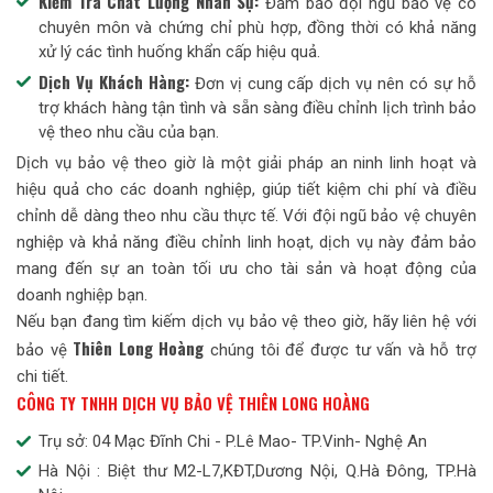
Kiểm Tra Chất Lượng Nhân Sự:
Đảm bảo đội ngũ bảo vệ có
chuyên môn và chứng chỉ phù hợp, đồng thời có khả năng
xử lý các tình huống khẩn cấp hiệu quả.
Dịch Vụ Khách Hàng:
Đơn vị cung cấp dịch vụ nên có sự hỗ
trợ khách hàng tận tình và sẵn sàng điều chỉnh lịch trình bảo
vệ theo nhu cầu của bạn.
Dịch vụ bảo vệ theo giờ là một giải pháp an ninh linh hoạt và
hiệu quả cho các doanh nghiệp, giúp tiết kiệm chi phí và điều
chỉnh dễ dàng theo nhu cầu thực tế. Với đội ngũ bảo vệ chuyên
nghiệp và khả năng điều chỉnh linh hoạt, dịch vụ này đảm bảo
mang đến sự an toàn tối ưu cho tài sản và hoạt động của
doanh nghiệp bạn.
Nếu bạn đang tìm kiếm dịch vụ bảo vệ theo giờ, hãy liên hệ với
Thiên Long Hoàng
bảo vệ
chúng tôi để được tư vấn và hỗ trợ
chi tiết.
CÔNG TY TNHH DỊCH VỤ BẢO VỆ THIÊN LONG HOÀNG
Trụ sở: 04 Mạc Đĩnh Chi - P.Lê Mao- TP.Vinh- Nghệ An
Hà Nội : Biệt thư M2-L7,KĐT,Dương Nội, Q.Hà Đông, TP.Hà