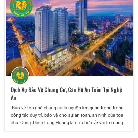
bán lẻ, shop mỹ phẩm, shop thời trang… Giúp chủ cửa
hàng luôn yên tâm kinh doanh, làm giàu.
Dịch Vụ Bảo Vệ Chung Cư, Căn Hộ An Toàn Tại Nghệ
An
Bảo vệ tòa nhà chung cư là nguồn lực quan trọng trong
công tác duy trì, bảo vệ cho sự an toàn, an ninh của tòa
nhà. Cùng Thiên Long Hoàng làm rõ hơn về vai trò cũng
như nhiệm vụ của đội bảo vệ tòa nhà chung cư này