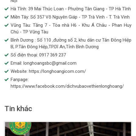
Nội
Hà Tĩnh: 39 Mai Thúc Loan - Phường Tân Giang - TP Hà Tĩnh
Miền Tây: Số 357 Võ Nguyên Giáp - TP Trà Vinh - T. Trà Vinh
Vũng Tàu: Tầng 7 - Tòa nhà H6 - Khu Á Châu - Phan Huy
Chú - TP Vũng Tàu
Bình Dương : Số 110 ,đường số 2, khu dân cư Tân Đông Hiệp
B, P.Tân Đông Hiệp,TP.Dĩ An,Tỉnh Bình Dương
Số điện thoại: 0917 369 237
Email: longhoangsbc@gmail.com
Website: https://longhoangicom.com/
Fanpage:
https://www.facebook.com/dichvubaovethienlonghoang/
Tin khác