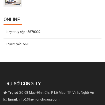
ONLINE
Lượt truy cập
: 5878002
Trực tuyến:
5610
TRỤ SỞ CÔNG TY
Trụ sở
Số 08 Mạc Đĩnh Chi, P Lê Mao, TP Vinh, Nghệ An
Email:
info@thienlonghoang.com