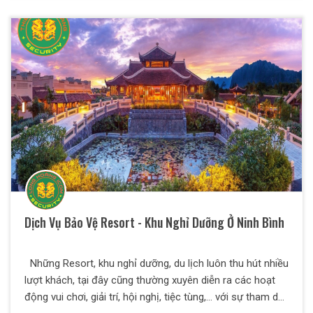
nhiều người, nơi có các khu công nghiệp nên tính chất
nguy hiểm rất phức tạp là mực tiêu chủ yếu cả các kẻ
gian. Chính vì vậy mỗi trụ sở ngân hàng được xây dựng
cần phải có một đội ngũ bảo vệ chuyên nghiệp và phong
cách làm việc phải linh hoạt và lịch sự.
Dịch Vụ Bảo Vệ Resort - Khu Nghỉ Dưỡng Ở Ninh Bình
Những Resort, khu nghỉ dưỡng, du lịch luôn thu hút nhiều
lượt khách, tại đây cũng thường xuyên diễn ra các hoạt
động vui chơi, giải trí, hội nghị, tiệc tùng,… với sự tham dự