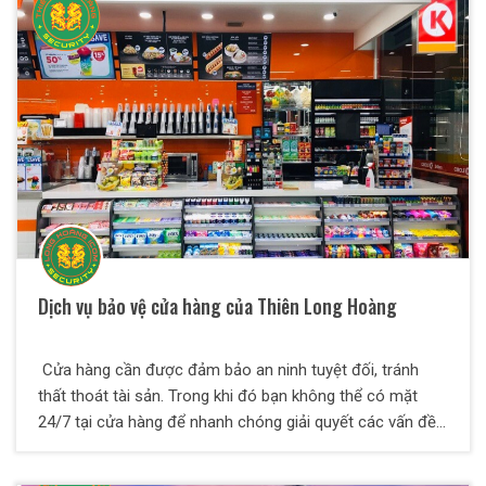
resort – khu nghỉ dưỡng theo cách chuyên nghiệp sẽ giúp
du khách thoải mái hơn, ấn tượng hơn với resort – khu
nghỉ dưỡng.
Dịch vụ bảo vệ cửa hàng của Thiên Long Hoàng
Cửa hàng cần được đảm bảo an ninh tuyệt đối, tránh
thất thoát tài sản. Trong khi đó bạn không thể có mặt
24/7 tại cửa hàng để nhanh chóng giải quyết các vấn đề
mất trộm. Làm việc bằng KINH NGHIỆM – TẬN TÂM,
THIÊN LONG HOÀNG cung cấp dịch vụ bảo vệ cửa hàng