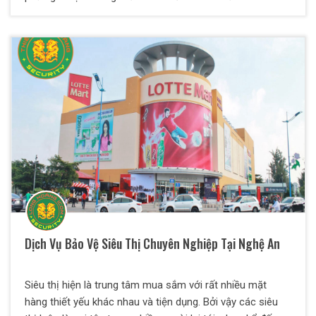
trộm cắp tài sản, phá hoại tài sản,... Nhận thực tế phũ
phàng này, công ty dịch vụ bảo vệ Thiên Long Hoàng
quyết định thành lập để mang lại những giải pháp an ninh,
tốt nhất để tạo ra dịch vụ khu vui chơi giải trí, mang lại sự
an toàn cho mọi người, cho mọi nhà.
Dịch Vụ Bảo Vệ Siêu Thị Chuyên Nghiệp Tại Nghệ An
Siêu thị hiện là trung tâm mua sắm với rất nhiều mặt
hàng thiết yếu khác nhau và tiện dụng. Bởi vậy các siêu