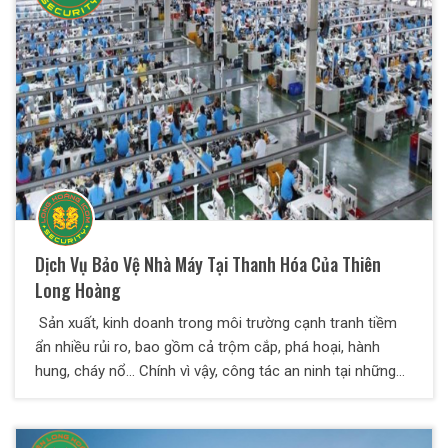
luôn cần có lực lượng an ninh, bảo vệ để đảm bảo an
toàn cho khu vực này.
Dịch Vụ Bảo Vệ Nhà Máy Tại Thanh Hóa Của Thiên
Long Hoàng
Sản xuất, kinh doanh trong môi trường cạnh tranh tiềm
ẩn nhiều rủi ro, bao gồm cả trộm cắp, phá hoại, hành
hung, cháy nổ… Chính vì vậy, công tác an ninh tại những
khu vực này luôn phải cảnh giác cao độ hơn bao giờ hết.
Đặc biệt đối với nhà máy, xí nghiệp, các đối tượng cần
được bảo vệ không chỉ có nhân viên, trang thiết bị máy