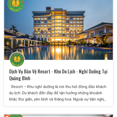
móc mà còn là hàng hóa, cơ hội tài chính kinh tế cũng
như sở hữu trí tuệ.
Dịch Vụ Bảo Vệ Resort - Khu Du Lịch - Nghỉ Dưỡng Tại
Quảng Bình
Resort – Khu nghỉ dưỡng là nơi thu hút đông đảo khách
du lịch. Du khách đến đây để tận hưởng những khoảnh
khắc thư giãn, yên bình và thăng hoa. Ngoài sự tiện nghi,
thoải mái, phục vụ, ân cần chu đáo … thì an ninh, an toàn
cho du khách là đặc biệt quan trọng. Dịch vụ bảo vệ