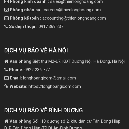
Phòng kinh doanh :
sales@thienlonghoang.com
Phòng nhân sự :
careers@thienlonghoang.com
Phòng kế toán :
accounting@thienlonghoang.com
Số điện thoại :
0917.369.237
DỊCH VỤ BẢO VỆ HÀ NỘI
Văn phòng:
Biệt thự M2-L7, KĐT Dương Nội, Hà Đông, Hà Nội
Phone:
0922 236 777
Email:
longhoangicom@gmail.com
Website:
https://longhoangicom.com
DỊCH VỤ BẢO VỆ BÌNH DƯƠNG
Văn phòng:
Số 110 đường số 2, khu dân cư Tân Đông Hiệp
B, P Tân Đông Hiệp-TP Dĩ An-Bình Dương