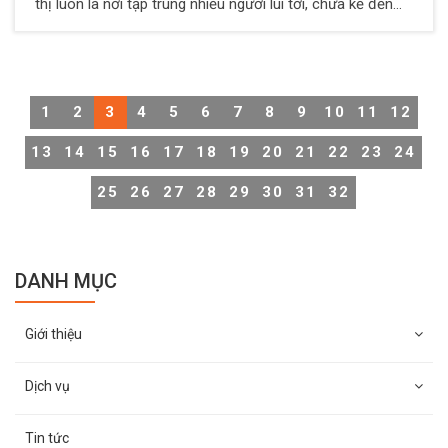
thị luôn là nơi tập trung nhiều người lui tới, chưa kể đến
các xe xuất nhập hàng hóa. Vì vậy, rất cần một Dịch vụ
bảo vệ cho siêu thị nhằm đảm bảo an ninh trật tự tại đây
1
2
3
4
5
6
7
8
9
10
11
12
13
14
15
16
17
18
19
20
21
22
23
24
25
26
27
28
29
30
31
32
DANH MỤC
Giới thiệu
Dịch vụ
Tin tức