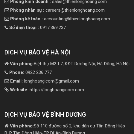
Phòng kinh doanh :
sales@thienlonghoang.com
Phòng nhân sự :
careers@thienlonghoang.com
Phòng kế toán :
accounting@thienlonghoang.com
Số điện thoại :
0917.369.237
DỊCH VỤ BẢO VỆ HÀ NỘI
Văn phòng:
Biệt thự M2-L7, KĐT Dương Nội, Hà Đông, Hà Nội
Phone:
0922 236 777
Email:
longhoangicom@gmail.com
Website:
https://longhoangicom.com
DỊCH VỤ BẢO VỆ BÌNH DƯƠNG
Văn phòng:
Số 110 đường số 2, khu dân cư Tân Đông Hiệp
B, P Tân Đông Hiệp-TP Dĩ An-Bình Dương