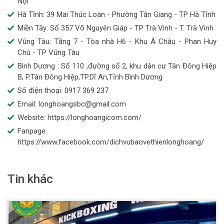
Nội
Hà Tĩnh: 39 Mai Thúc Loan - Phường Tân Giang - TP Hà Tĩnh
Miền Tây: Số 357 Võ Nguyên Giáp - TP Trà Vinh - T. Trà Vinh
Vũng Tàu: Tầng 7 - Tòa nhà H6 - Khu Á Châu - Phan Huy
Chú - TP Vũng Tàu
Bình Dương : Số 110 ,đường số 2, khu dân cư Tân Đông Hiệp
B, P.Tân Đông Hiệp,TP.Dĩ An,Tỉnh Bình Dương
Số điện thoại: 0917 369 237
Email: longhoangsbc@gmail.com
Website: https://longhoangicom.com/
Fanpage:
https://www.facebook.com/dichvubaovethienlonghoang/
Tin khác