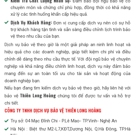
Kiểm Tra Chất Lượng Nhân Sự:
Đảm bảo đội ngũ bảo vệ có
chuyên môn và chứng chỉ phù hợp, đồng thời có khả năng
xử lý các tình huống khẩn cấp hiệu quả.
Dịch Vụ Khách Hàng:
Đơn vị cung cấp dịch vụ nên có sự hỗ
trợ khách hàng tận tình và sẵn sàng điều chỉnh lịch trình bảo
vệ theo nhu cầu của bạn.
Dịch vụ bảo vệ theo giờ là một giải pháp an ninh linh hoạt và
hiệu quả cho các doanh nghiệp, giúp tiết kiệm chi phí và điều
chỉnh dễ dàng theo nhu cầu thực tế. Với đội ngũ bảo vệ chuyên
nghiệp và khả năng điều chỉnh linh hoạt, dịch vụ này đảm bảo
mang đến sự an toàn tối ưu cho tài sản và hoạt động của
doanh nghiệp bạn.
Nếu bạn đang tìm kiếm dịch vụ bảo vệ theo giờ, hãy liên hệ với
Thiên Long Hoàng
bảo vệ
chúng tôi để được tư vấn và hỗ trợ
chi tiết.
CÔNG TY TNHH DỊCH VỤ BẢO VỆ THIÊN LONG HOÀNG
Trụ sở: 04 Mạc Đĩnh Chi - P.Lê Mao- TP.Vinh- Nghệ An
Hà Nội : Biệt thư M2-L7,KĐT,Dương Nội, Q.Hà Đông, TP.Hà