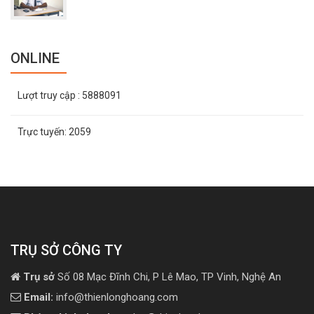
ONLINE
Lượt truy cập
: 5888091
Trực tuyến:
2059
TRỤ SỞ CÔNG TY
Trụ sở
Số 08 Mạc Đĩnh Chi, P Lê Mao, TP Vinh, Nghệ An
Email:
info@thienlonghoang.com