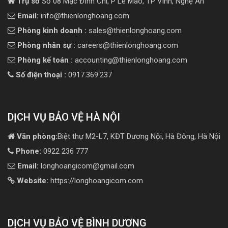
Trụ sở
Số 08 Mạc Đĩnh Chi, P Lê Mao, TP Vinh, Nghệ An
Email:
info@thienlonghoang.com
Phòng kinh doanh :
sales@thienlonghoang.com
Phòng nhân sự :
careers@thienlonghoang.com
Phòng kế toán :
accounting@thienlonghoang.com
Số điện thoại :
0917.369.237
DỊCH VỤ BẢO VỆ HÀ NỘI
Văn phòng:
Biệt thự M2-L7, KĐT Dương Nội, Hà Đông, Hà Nội
Phone:
0922 236 777
Email:
longhoangicom@gmail.com
Website:
https://longhoangicom.com
DỊCH VỤ BẢO VỆ BÌNH DƯƠNG