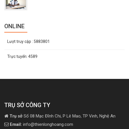
ONLINE
Lượt truy cập
: 5883801
Trực tuyến:
4589
TRỤ SỞ CÔNG TY
Trụ sở
Số 08 Mạc Đĩnh Chi, P Lê Mao, TP Vinh, Nghệ An
Email:
info@thienlonghoang.com