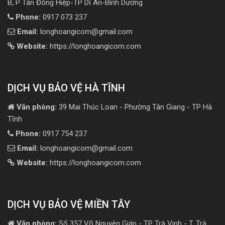
B, P Tân Đông Hiệp-TP Dĩ An-Bình Dương
Phone:
0917 073 237
Email:
longhoangicom@gmail.com
Website:
https://longhoangicom.com
DỊCH VỤ BẢO VỆ HÀ TĨNH
Văn phòng:
39 Mai Thúc Loan - Phường Tân Giang - TP Hà
Tĩnh
Phone:
0917 754 237
Email:
longhoangicom@gmail.com
Website:
https://longhoangicom.com
DỊCH VỤ BẢO VỆ MIỀN TÂY
Văn phòng:
Số 357 Võ Nguyên Giáp - TP Trà Vinh - T. Trà