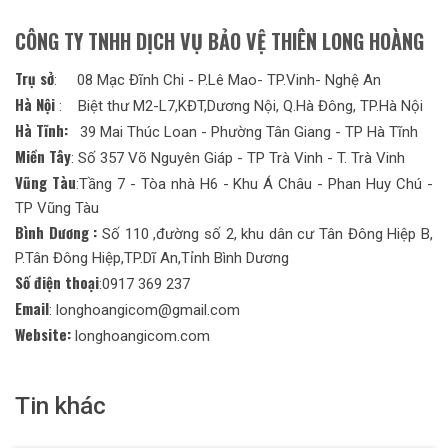
CÔNG TY TNHH DỊCH VỤ BẢO VỆ THIÊN LONG HOÀNG
Trụ sở
: 08 Mạc Đĩnh Chi - P.Lê Mao- TP.Vinh- Nghệ An
Hà Nội
: Biệt thư M2-L7,KĐT,Dương Nội, Q.Hà Đông, TP.Hà Nội
Hà Tĩnh:
39 Mai Thúc Loan - Phường Tân Giang - TP Hà Tĩnh
Miền Tây
: Số 357 Võ Nguyên Giáp - TP Trà Vinh - T. Trà Vinh
Vũng Tàu
:Tầng 7 - Tòa nhà H6 - Khu Á Châu - Phan Huy Chú -
TP Vũng Tàu
Bình Dương :
Số 110 ,đường số 2, khu dân cư Tân Đông Hiệp B,
P.Tân Đông Hiệp,TP.Dĩ An,Tỉnh Bình Dương
Số điện thoại
:0917 369 237
Email
: longhoangicom@gmail.com
Website:
longhoangicom.com
Tin khác