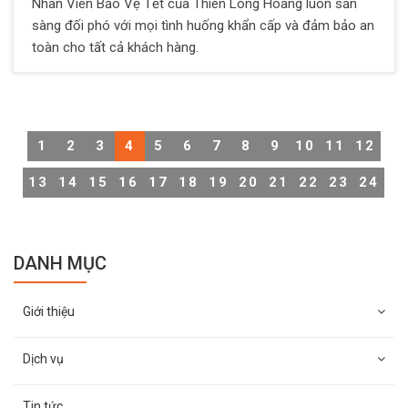
Nhân Viên Bảo Vệ Tết của Thiên Long Hoàng luôn sẵn
sàng đối phó với mọi tình huống khẩn cấp và đảm bảo an
toàn cho tất cả khách hàng.
1
2
3
4
5
6
7
8
9
10
11
12
13
14
15
16
17
18
19
20
21
22
23
24
DANH MỤC
Giới thiệu
Dịch vụ
Tin tức