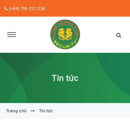
(+84) 799-237-238
Tin tức
Trang chủ
Tin tức