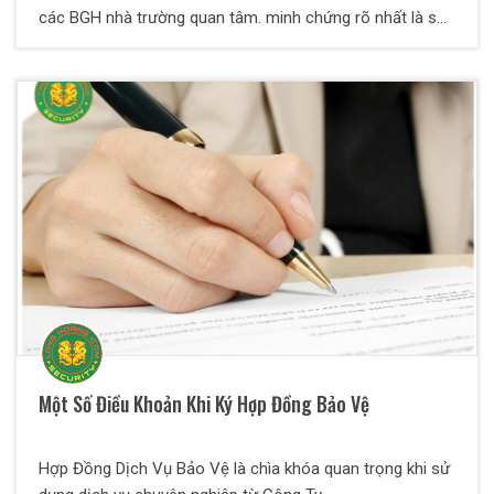
các BGH nhà trường quan tâm. minh chứng rõ nhất là số
lượng search các cụm từ liên quan đến đang gia tăng
nhanh chóng trên nền tảng tìm kiếm Google. Tuy nhiên,
làm thế nào để lựa chọn được công ty bảo vệ uy tín, chất
lượng? Ở bài viết này, Bảo Vệ Thiên Long Hoàng sẽ giúp
quý vị có cái nhìn toàn diện nhất về dịch vụ này.
Một Số Điều Khoản Khi Ký Hợp Đồng Bảo Vệ
Hợp Đồng Dịch Vụ Bảo Vệ là chìa khóa quan trọng khi sử