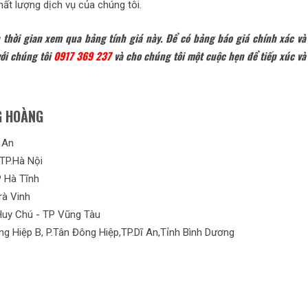
hất lượng dịch vụ của chúng tôi.
thời gian xem qua bảng tính giá này. Để có bảng báo giá chính xác v
với chúng tôi
0917 369 237
và cho chúng tôi một cuộc hẹn để tiếp xúc và
G HOÀNG
 An
TP.Hà Nội
 Hà Tĩnh
rà Vinh
Huy Chú - TP Vũng Tàu
g Hiệp B, P.Tân Đông Hiệp,TP.Dĩ An,Tỉnh Bình Dương