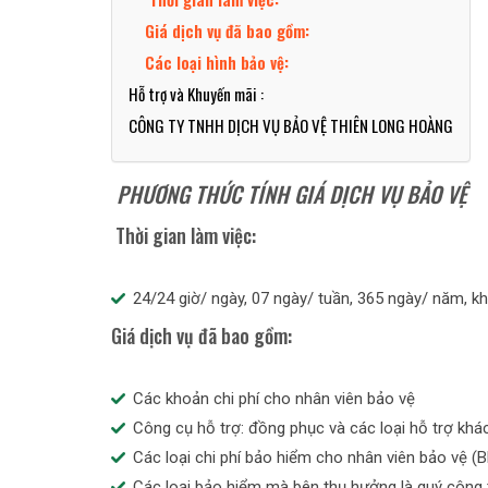
Giá dịch vụ đã bao gồm:
Các loại hình bảo vệ:
Hỗ trợ và Khuyến mãi :
CÔNG TY TNHH DỊCH VỤ BẢO VỆ THIÊN LONG HOÀNG
PHƯƠNG THỨC TÍNH GIÁ DỊCH VỤ BẢO VỆ
Thời gian làm việc:
24/24 giờ/ ngày, 07 ngày/ tuần, 365 ngày/ năm, k
Giá dịch vụ đã bao gồm:
Các khoản chi phí cho nhân viên bảo vệ
Công cụ hỗ trợ: đồng phục và các loại hỗ trợ kh
Các loại chi phí bảo hiểm cho nhân viên bảo vệ (B
Các loại bảo hiểm mà bên thụ hưởng là quý công