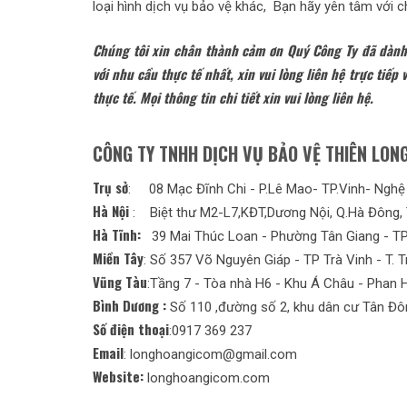
loại hình dịch vụ bảo vệ khác, Bạn hãy yên tâm với c
Chúng tôi xin chân thành cảm ơn Quý Công Ty đã dành 
với nhu cầu thực tế nhất, xin vui lòng liên hệ trực tiếp 
thực tế. Mọi thông tin chi tiết xin vui lòng liên hệ.
CÔNG TY TNHH DỊCH VỤ BẢO VỆ THIÊN LON
Trụ sở
: 08 Mạc Đĩnh Chi - P.Lê Mao- TP.Vinh- Nghệ
Hà Nội
: Biệt thư M2-L7,KĐT,Dương Nội, Q.Hà Đông, 
Hà Tĩnh:
39 Mai Thúc Loan - Phường Tân Giang - TP
Miền Tây
: Số 357 Võ Nguyên Giáp - TP Trà Vinh - T. T
Vũng Tàu
:Tầng 7 - Tòa nhà H6 - Khu Á Châu - Phan 
Bình Dương :
Số 110 ,đường số 2, khu dân cư Tân Đôn
Số điện thoại
:0917 369 237
Email
: longhoangicom@gmail.com
Website:
longhoangicom.com