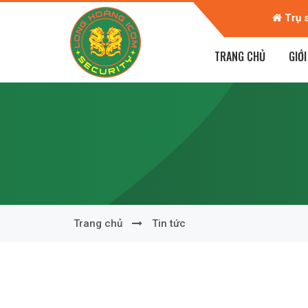
Chi, P Lê Mao, TP Vinh, Nghệ An
TRANG CHỦ
GIỚI
Trang chủ
Tin tức