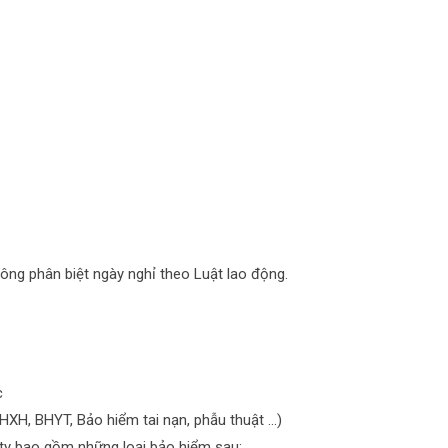
hông phân biệt ngày nghỉ theo Luật lao động.
ác
HXH, BHYT, Bảo hiểm tai nạn, phẫu thuật ...)
 ty bao gồm những loại bảo hiểm sau: