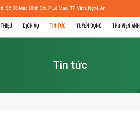
Hà Nội:
Biệt thự M2-L7, KĐT Dương Nội, Hà Đông, Hà Nội
 THIỆU
DỊCH VỤ
TIN TỨC
TUYỂN DỤNG
THƯ VIỆN ẢNH
Tin tức