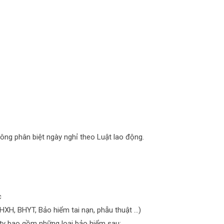
hông phân biệt ngày nghỉ theo Luật lao động.
ác
HXH, BHYT, Bảo hiểm tai nạn, phẫu thuật ...)
 ty bao gồm những loại bảo hiểm sau: