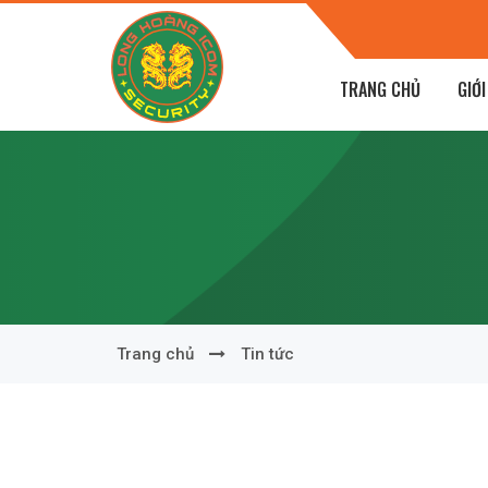
Chi, P Lê Mao, TP Vinh, Nghệ An
TRANG CHỦ
GIỚI
Trang chủ
Tin tức