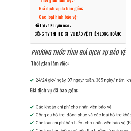
Giá dịch vụ đã bao gồm:
Các loại hình bảo vệ:
Hỗ trợ và Khuyến mãi :
CÔNG TY TNHH DỊCH VỤ BẢO VỆ THIÊN LONG HOÀNG
PHƯƠNG THỨC TÍNH GIÁ DỊCH VỤ BẢO VỆ
Thời gian làm việc:
24/24 giờ/ ngày, 07 ngày/ tuần, 365 ngày/ năm, k
Giá dịch vụ đã bao gồm:
Các khoản chi phí cho nhân viên bảo vệ
Công cụ hỗ trợ: đồng phục và các loại hỗ trợ kh
Các loại chi phí bảo hiểm cho nhân viên bảo vệ (B
Các loại bảo hiểm mà bên thụ hưởng là quý công