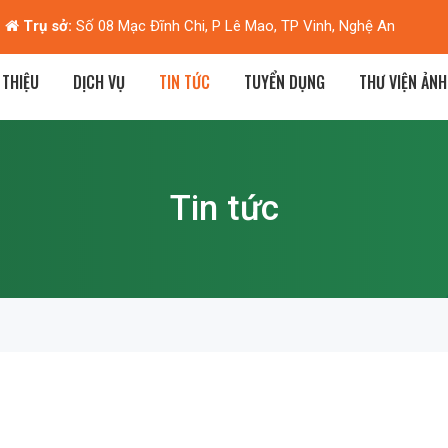
Hà Nội:
Biệt thự M2-L7, KĐT Dương Nội, Hà Đông, Hà Nội
 THIỆU
DỊCH VỤ
TIN TỨC
TUYỂN DỤNG
THƯ VIỆN ẢNH
Tin tức