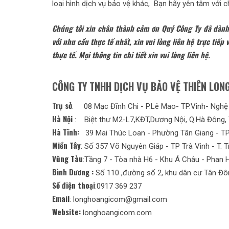
loại hình dịch vụ bảo vệ khác, Bạn hãy yên tâm với c
Chúng tôi xin chân thành cảm ơn Quý Công Ty đã dành 
với nhu cầu thực tế nhất, xin vui lòng liên hệ trực tiếp 
thực tế. Mọi thông tin chi tiết xin vui lòng liên hệ.
CÔNG TY TNHH DỊCH VỤ BẢO VỆ THIÊN LON
Trụ sở
: 08 Mạc Đĩnh Chi - P.Lê Mao- TP.Vinh- Nghệ
Hà Nội
: Biệt thư M2-L7,KĐT,Dương Nội, Q.Hà Đông, 
Hà Tĩnh:
39 Mai Thúc Loan - Phường Tân Giang - TP
Miền Tây
: Số 357 Võ Nguyên Giáp - TP Trà Vinh - T. T
Vũng Tàu
:Tầng 7 - Tòa nhà H6 - Khu Á Châu - Phan 
Bình Dương :
Số 110 ,đường số 2, khu dân cư Tân Đôn
Số điện thoại
:0917 369 237
Email
: longhoangicom@gmail.com
Website:
longhoangicom.com