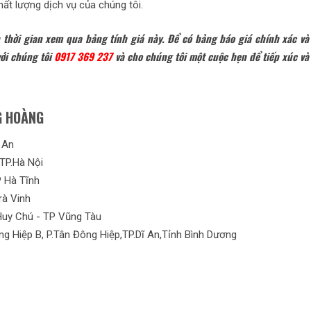
hất lượng dịch vụ của chúng tôi.
thời gian xem qua bảng tính giá này. Để có bảng báo giá chính xác v
với chúng tôi
0917 369 237
và cho chúng tôi một cuộc hẹn để tiếp xúc và
G HOÀNG
 An
TP.Hà Nội
 Hà Tĩnh
rà Vinh
Huy Chú - TP Vũng Tàu
g Hiệp B, P.Tân Đông Hiệp,TP.Dĩ An,Tỉnh Bình Dương