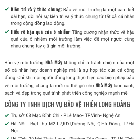
Kiên trì và ý thức chung:
Bảo vệ môi trường là một cam kết
dài hạn, đòi hỏi sự kiên trì và ý thức chung từ tất cả cá nhân
trong cộng đồng lao động.
Hiểu rõ hậu quả của ô nhiễm:
Tăng cường nhận thức về hậu
quả của ô nhiễm môi trường làm việc để mọi người cùng
nhau chung tay giữ gìn môi trường.
Nhà Máy
Bảo vệ môi trường
không chỉ là trách nhiệm của một
số cá nhân hay doanh nghiệp mà là sự hợp tác của cả cộng
đồng. Chỉ khi mọi người đồng lòng thực hiện các biện pháp bảo
Nhà Máy
vệ môi trường, chúng ta mới có thể giữ cho
luôn xanh,
sạch và đẹp trong quá trình phát triển công nghiệp mạnh mẽ.
CÔNG TY TNHH DỊCH VỤ BẢO VỆ THIÊN LONG HOÀNG
Trụ sở: 08 Mạc Đĩnh Chi - P.Lê Mao- TP.Vinh- Nghệ An
Hà Nội : Biệt thư M2-L7,KĐT,Dương Nội, Q.Hà Đông, TP.Hà
Nội