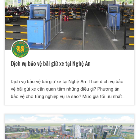
Dịch vụ bảo vệ bãi giữ xe tại Nghệ An
Dịch vụ bảo vệ bãi giữ xe tại Nghệ An Thuê dịch vụ bảo
vệ bãi gửi xe cần quan tâm những điều gì? Phương án
bảo vệ cho từng nghiệp vụ ra sao? Mức giá tối ưu nhất
cho chủ đầu tư là gì? Nên chọn đơn vị nào cung cấp dịch
vụ? Tại bài viết này, Bảo Vệ Thiên Long Hoàng sẽ giải đáp
toàn bộ các thắc mắc trên dành cho quý vị. Cùng chúng
tôi tìm hiểu chi tiết nhé.