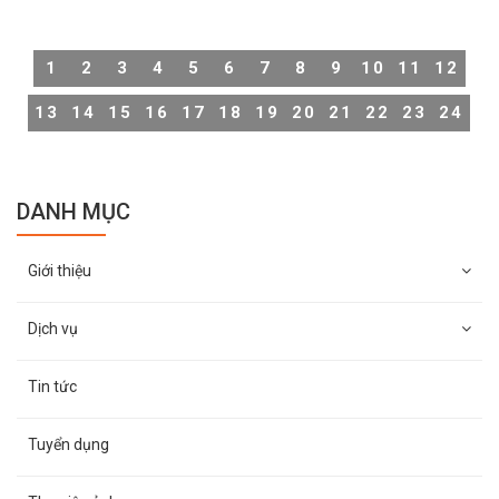
thường, các camera này hoạt động liên tục 24/7, nhưng
trong trường hợp muốn đảm bảo sự riêng tư, không phải
ai cũng biết cách tắt camera chuẩn xác. Vì vậy, Thiên
1
2
3
4
5
6
7
8
9
10
11
12
Long Hoàng sẽ hướng dẫn cách tắt camera giám sát
trong nhà cực đơn giản và nhanh chóng.
13
14
15
16
17
18
19
20
21
22
23
24
DANH MỤC
Giới thiệu
Dịch vụ
Tin tức
Tuyển dụng