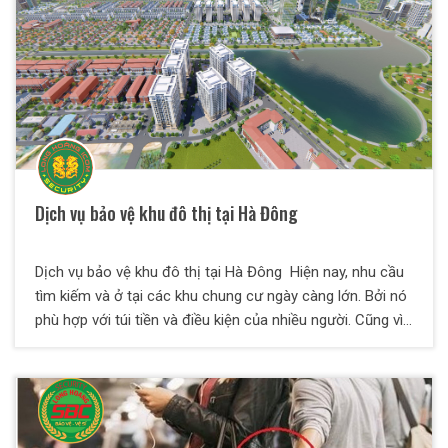
Dịch vụ bảo vệ khu đô thị tại Hà Đông
Dịch vụ bảo vệ khu đô thị tại Hà Đông Hiện nay, nhu cầu
tìm kiếm và ở tại các khu chung cư ngày càng lớn. Bởi nó
phù hợp với túi tiền và điều kiện của nhiều người. Cũng vì
lẽ này mà các khu đô thị được xây dựng nhiều, hệ thống
hiện đại trong không gian rộng rãi và thoáng mát. Tuy
nhiên, đây cũng là mục tiêu hàng đầu cho tội phạm và kẻ
xấu trộm cắp, dễ mất an ninh nếu không có sự quản lý và
bảo vệ chặt chẽ. Dịch vụ bảo vệ tại Hà Đông cho khu đô