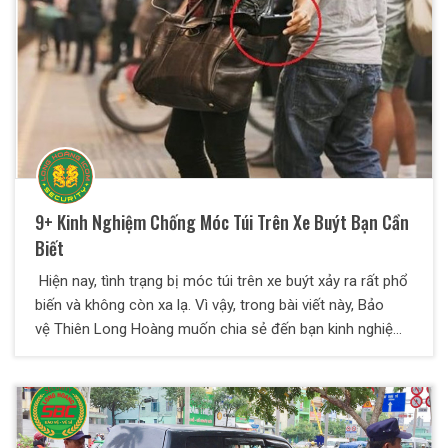
thị mở ra sẽ giải quyết tốt khâu an ninh cho ban quản lý
khu đô thị.
9+ Kinh Nghiệm Chống Móc Túi Trên Xe Buýt Bạn Cần
Biết
Hiện nay, tình trạng bị móc túi trên xe buýt xảy ra rất phổ
biến và không còn xa lạ. Vì vậy, trong bài viết này, Bảo
vệ Thiên Long Hoàng muốn chia sẻ đến bạn kinh nghiệm
chống móc túi trên xe buýt. Theo dõi ngay nhé!