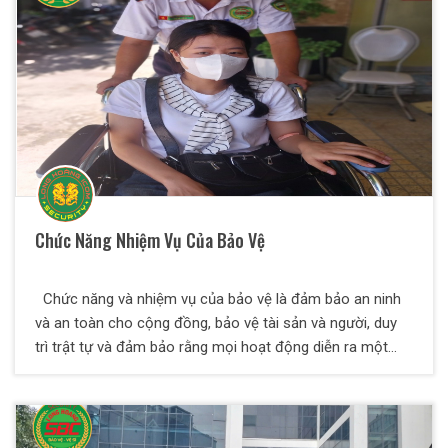
hóa có giá trị cao cho khách hàng.
Chức Năng Nhiệm Vụ Của Bảo Vệ
Chức năng và nhiệm vụ của bảo vệ là đảm bảo an ninh
và an toàn cho cộng đồng, bảo vệ tài sản và người, duy
trì trật tự và đảm bảo rằng mọi hoạt động diễn ra một
cách trật tự, hòa bình và an toàn. Trong bài viết dưới
đây, Thiên Long Hoàng sẽ giúp bạn hiểu thêm về các
nghiệp vụ an ninh là làm gì và một số yêu cầu đối với
nhân viên bảo vệ