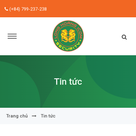
(+84) 799-237-238
Tin tức
Trang chủ
Tin tức