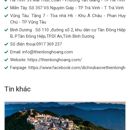
Hà Tĩnh: 39 Mai Thúc Loan - Phường Tân Giang - TP Hà Tĩnh
Miền Tây: Số 357 Võ Nguyên Giáp - TP Trà Vinh - T. Trà Vinh
Vũng Tàu: Tầng 7 - Tòa nhà H6 - Khu Á Châu - Phan Huy
Chú - TP Vũng Tàu
Bình Dương : Số 110 ,đường số 2, khu dân cư Tân Đông Hiệp
B, P.Tân Đông Hiệp,TP.Dĩ An,Tỉnh Bình Dương
Số điện thoại:0917 369 237
Email: info@thienlonghoang.com
Website: https://thienlonghoang.com/
Fanpage: https://www.facebook.com/dichvubaovethienlongho
Tin khác