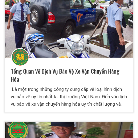
Tổng Quan Về Dịch Vụ Bảo Vệ Xe Vận Chuyển Hàng
Hóa
Là một trong những công ty cung cấp về loại hình dịch
vụ bảo vệ uy tín nhất tại thị trường Việt Nam. Đến với dịch
vụ bảo vệ xe vận chuyển hàng hóa uy tín chất lượng và
chuyên nghiệp của Bảo Vệ Thiên Long Hoàng. Mục tiêu
chính của Công Ty khi thực hiện loại hình dịch vụ này là
giúp phòng tránh mọi rủi ro xảy ra trong quá trình vận
chuyển hàng hóa và đảm bảo được độ an toàn cho hàng