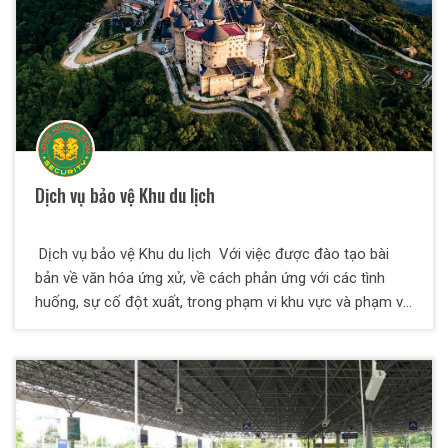
Dịch vụ bảo vệ Khu du lịch
Dịch vụ bảo vệ Khu du lịch Với việc được đào tạo bài
bản về văn hóa ứng xử, về cách phản ứng với các tình
huống, sự cố đột xuất, trong phạm vi khu vực và phạm vi
diện rộng thì dịch vụ bảo vệ khu du lịch là một hình thức
bảo vệ được đào tạo có phần khác đi so với các dịch vụ
bảo vệ khác. Các nhân viên của bảo vệ Thiên Long Hoàng
có kinh nghiệm xử lý ùn tắc giao thông, các tình trạng
chen lấn, trộm cắp, móc túi, la hét, say xỉn và phá hoại tài
sản và đuối nước...