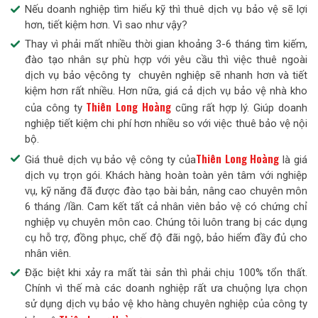
Nếu doanh nghiệp tìm hiểu kỹ thì thuê dịch vụ bảo vệ sẽ lợi
hơn, tiết kiệm hơn. Vì sao như vậy?
Thay vì phải mất nhiều thời gian khoảng 3-6 tháng tìm kiếm,
đào tạo nhân sự phù hợp với yêu cầu thì việc thuê ngoài
dịch vụ bảo vệcông ty chuyên nghiệp sẽ nhanh hơn và tiết
kiệm hơn rất nhiều. Hơn nữa, giá cả dịch vụ bảo vệ nhà kho
Thiên Long Hoàng
của công ty
cũng rất hợp lý. Giúp doanh
nghiệp tiết kiệm chi phí hơn nhiều so với việc thuê bảo vệ nội
bộ.
Thiên Long Hoàng
Giá thuê dịch vụ bảo vệ công ty của
là giá
dịch vụ trọn gói. Khách hàng hoàn toàn yên tâm với nghiệp
vụ, kỹ năng đã được đào tạo bài bản, nâng cao chuyên môn
6 tháng /lần. Cam kết tất cả nhân viên bảo vệ có chứng chỉ
nghiệp vụ chuyên môn cao. Chúng tôi luôn trang bị các dụng
cụ hỗ trợ, đồng phục, chế độ đãi ngộ, bảo hiểm đầy đủ cho
nhân viên.
Đặc biệt khi xảy ra mất tài sản thì phải chịu 100% tổn thất.
Chính vì thế mà các doanh nghiệp rất ưa chuộng lựa chọn
sử dụng dịch vụ bảo vệ kho hàng chuyên nghiệp của công ty