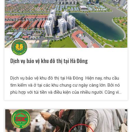
Dịch vụ bảo vệ khu đô thị tại Hà Đông
Dịch vụ bảo vệ khu đô thị tại Hà Đông Hiện nay, nhu cầu
tìm kiếm và ở tại các khu chung cư ngày càng lớn. Bởi nó
phù hợp với túi tiền và điều kiện của nhiều người. Cũng vì
lẽ này mà các khu đô thị được xây dựng nhiều, hệ thống
hiện đại trong không gian rộng rãi và thoáng mát. Tuy
nhiên, đây cũng là mục tiêu hàng đầu cho tội phạm và kẻ
xấu trộm cắp, dễ mất an ninh nếu không có sự quản lý và
bảo vệ chặt chẽ. Dịch vụ bảo vệ tại Hà Đông cho khu đô