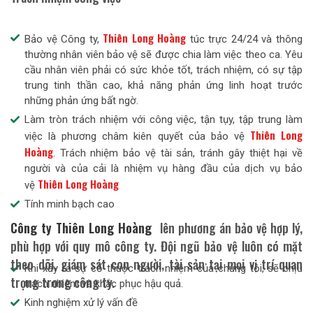
Thiên Long Hoàng
Bảo vệ Công ty,
túc trực 24/24 và thông
thường nhân viên bảo vệ sẽ được chia làm việc theo ca. Yêu
cầu nhân viên phải có sức khỏe tốt, trách nhiệm, có sự tập
trung tinh thần cao, khả năng phản ứng linh hoạt trước
những phản ứng bất ngờ.
Làm tròn trách nhiệm với công việc, tận tụy, tập trung làm
Thiên Long
việc là phương châm kiên quyết của bảo vệ
Hoàng
. Trách nhiệm bảo vệ tài sản, tránh gây thiệt hại về
người và của cải là nhiệm vụ hàng đầu của dịch vụ bảo
Thiên Long Hoàng
vệ
Tính minh bạch cao
Công ty Thiên Long Hoàng
lên phương án bảo vệ hợp lý,
phù hợp với quy mô công ty. Đội ngũ bảo vệ luôn có mặt
theo dõi, giám sát con người, tài sản tại mọi vị trí quan
Khi xảy ra sự cố thuộc trách nhiệm của chúng tôi, sẽ chịu
trọng trong công ty.
trách nhiệm và khắc phục hậu quả.
Kinh nghiệm xử lý vấn đề