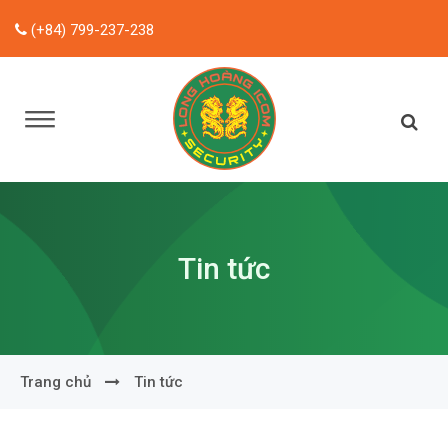
(+84) 799-237-238
Tin tức
Trang chủ
Tin tức