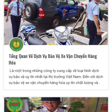
Tổng Quan Về Dịch Vụ Bảo Vệ Xe Vận Chuyển Hàng
Hóa
Là một trong những công ty cung cấp về loại hình dịch
vụ bảo vệ uy tín nhất tại thị trường Việt Nam. Đến với dịch
vụ bảo vệ xe vận chuyển hàng hóa uy tín chất lượng và
chuyên nghiệp của Bảo Vệ Thiên Long Hoàng. Mục tiêu
chính của Công Ty khi thực hiện loại hình dịch vụ này là
giúp phòng tránh mọi rủi ro xảy ra trong quá trình vận
chuyển hàng hóa và đảm bảo được độ an toàn cho hàng