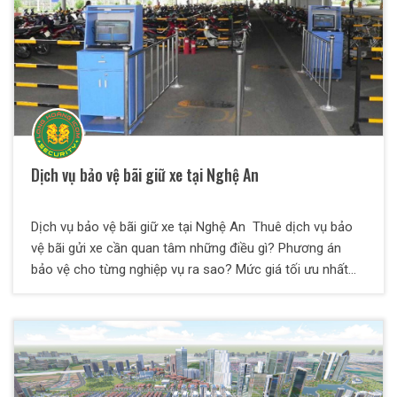
Dịch vụ bảo vệ bãi giữ xe tại Nghệ An
Dịch vụ bảo vệ bãi giữ xe tại Nghệ An Thuê dịch vụ bảo
vệ bãi gửi xe cần quan tâm những điều gì? Phương án
bảo vệ cho từng nghiệp vụ ra sao? Mức giá tối ưu nhất
cho chủ đầu tư là gì? Nên chọn đơn vị nào cung cấp dịch
vụ? Tại bài viết này, Bảo Vệ Thiên Long Hoàng sẽ giải đáp
toàn bộ các thắc mắc trên dành cho quý vị. Cùng chúng
tôi tìm hiểu chi tiết nhé.