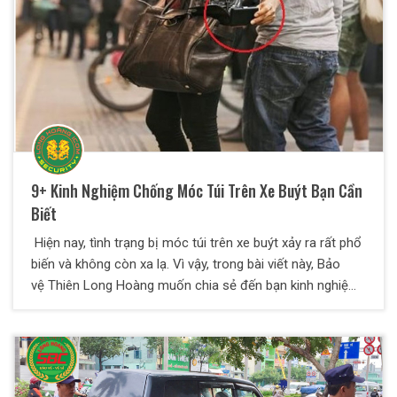
thị mở ra sẽ giải quyết tốt khâu an ninh cho ban quản lý
khu đô thị.
9+ Kinh Nghiệm Chống Móc Túi Trên Xe Buýt Bạn Cần
Biết
Hiện nay, tình trạng bị móc túi trên xe buýt xảy ra rất phổ
biến và không còn xa lạ. Vì vậy, trong bài viết này, Bảo
vệ Thiên Long Hoàng muốn chia sẻ đến bạn kinh nghiệm
chống móc túi trên xe buýt. Theo dõi ngay nhé!