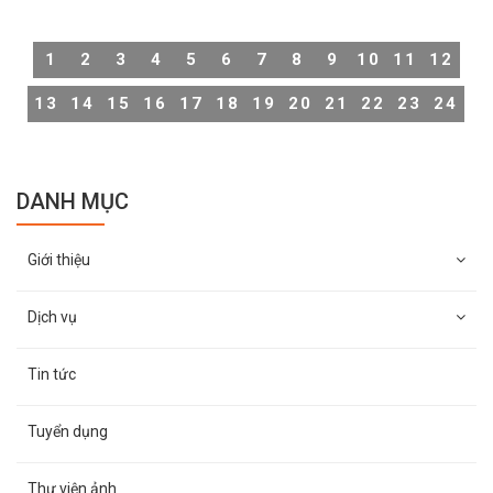
trong trường hợp muốn đảm bảo sự riêng tư, không phải
ai cũng biết cách tắt camera chuẩn xác. Vì vậy, Thiên
1
2
3
4
5
6
7
8
9
10
11
12
Long Hoàng sẽ hướng dẫn cách tắt camera giám sát
trong nhà cực đơn giản và nhanh chóng.
13
14
15
16
17
18
19
20
21
22
23
24
DANH MỤC
Giới thiệu
Dịch vụ
Tin tức
Tuyển dụng
Thư viện ảnh