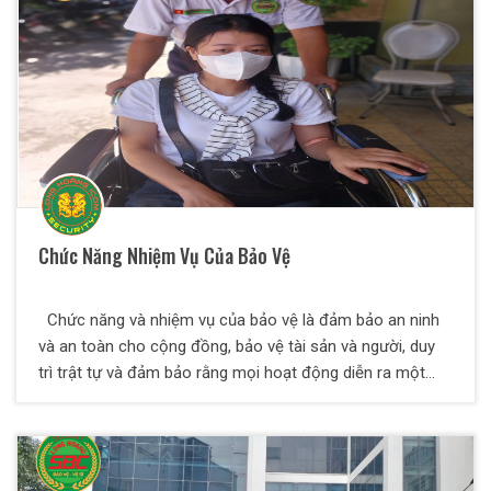
hóa có giá trị cao cho khách hàng.
Chức Năng Nhiệm Vụ Của Bảo Vệ
Chức năng và nhiệm vụ của bảo vệ là đảm bảo an ninh
và an toàn cho cộng đồng, bảo vệ tài sản và người, duy
trì trật tự và đảm bảo rằng mọi hoạt động diễn ra một
cách trật tự, hòa bình và an toàn. Trong bài viết dưới
đây, Thiên Long Hoàng sẽ giúp bạn hiểu thêm về các
nghiệp vụ an ninh là làm gì và một số yêu cầu đối với
nhân viên bảo vệ