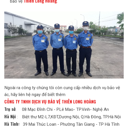
Thiên Long Hoàng
bảo vệ
.
N
goài ra công ty chúng tôi còn cung cấp nhiều dịch vụ bảo vệ
khác, hãy liên hệ ngay để biết thêm
CÔNG TY TNHH DỊCH VỤ BẢO VỆ THIÊN LONG HOÀNG
Trụ sở
: 08 Mạc Đĩnh Chi - P.Lê Mao- TP.Vinh- Nghệ An
Hà Nội
: Biệt thư M2-L7,KĐT,Dương Nội, Q.Hà Đông, TP.Hà Nội
Hà Tĩnh:
39 Mai Thúc Loan - Phường Tân Giang - TP Hà Tĩnh