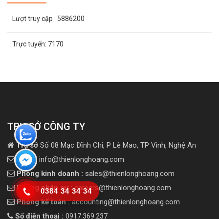
Lượt truy cập
: 5886200
Trực tuyến:
7170
TRỤ SỞ CÔNG TY
Trụ sở
Số 08 Mạc Đĩnh Chi, P Lê Mao, TP Vinh, Nghệ An
Email:
info@thienlonghoang.com
Phòng kinh doanh :
sales@thienlonghoang.com
Phòng nhân sự :
careers@thienlonghoang.com
0384 34 34 34
Phòng kế toán :
accounting@thienlonghoang.com
Số điện thoại :
0917.369.237