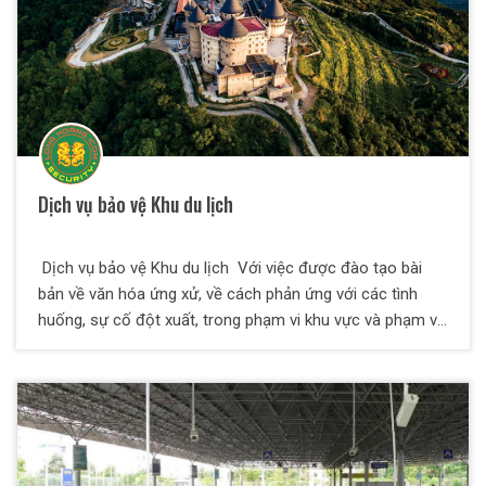
Dịch vụ bảo vệ Khu du lịch
Dịch vụ bảo vệ Khu du lịch Với việc được đào tạo bài
bản về văn hóa ứng xử, về cách phản ứng với các tình
huống, sự cố đột xuất, trong phạm vi khu vực và phạm vi
diện rộng thì dịch vụ bảo vệ khu du lịch là một hình thức
bảo vệ được đào tạo có phần khác đi so với các dịch vụ
bảo vệ khác. Các nhân viên của bảo vệ Thiên Long Hoàng
có kinh nghiệm xử lý ùn tắc giao thông, các tình trạng
chen lấn, trộm cắp, móc túi, la hét, say xỉn và phá hoại tài
sản và đuối nước...