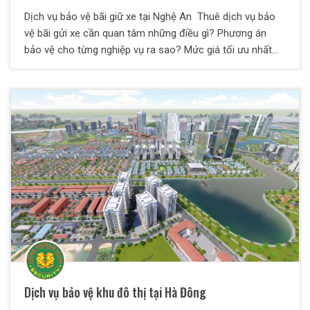
Dịch vụ bảo vệ bãi giữ xe tại Nghệ An Thuê dịch vụ bảo
vệ bãi gửi xe cần quan tâm những điều gì? Phương án
bảo vệ cho từng nghiệp vụ ra sao? Mức giá tối ưu nhất
cho chủ đầu tư là gì? Nên chọn đơn vị nào cung cấp dịch
vụ? Tại bài viết này, Bảo Vệ Thiên Long Hoàng sẽ giải đáp
toàn bộ các thắc mắc trên dành cho quý vị. Cùng chúng
tôi tìm hiểu chi tiết nhé.
Dịch vụ bảo vệ khu đô thị tại Hà Đông