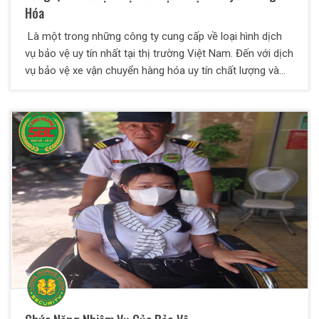
Hóa
Là một trong những công ty cung cấp về loại hình dịch
vụ bảo vệ uy tín nhất tại thị trường Việt Nam. Đến với dịch
vụ bảo vệ xe vận chuyển hàng hóa uy tín chất lượng và
chuyên nghiệp của Bảo Vệ Thiên Long Hoàng. Mục tiêu
chính của Công Ty khi thực hiện loại hình dịch vụ này là
giúp phòng tránh mọi rủi ro xảy ra trong quá trình vận
chuyển hàng hóa và đảm bảo được độ an toàn cho hàng
hóa có giá trị cao cho khách hàng.