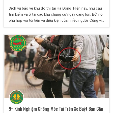
Dịch vụ bảo vệ khu đô thị tại Hà Đông Hiện nay, nhu cầu
tìm kiếm và ở tại các khu chung cư ngày càng lớn. Bởi nó
phù hợp với túi tiền và điều kiện của nhiều người. Cũng vì
lẽ này mà các khu đô thị được xây dựng nhiều, hệ thống
hiện đại trong không gian rộng rãi và thoáng mát. Tuy
nhiên, đây cũng là mục tiêu hàng đầu cho tội phạm và kẻ
xấu trộm cắp, dễ mất an ninh nếu không có sự quản lý và
bảo vệ chặt chẽ. Dịch vụ bảo vệ tại Hà Đông cho khu đô
thị mở ra sẽ giải quyết tốt khâu an ninh cho ban quản lý
khu đô thị.
9+ Kinh Nghiệm Chống Móc Túi Trên Xe Buýt Bạn Cần