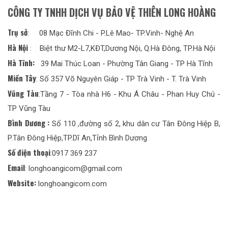
CÔNG TY TNHH DỊCH VỤ BẢO VỆ THIÊN LONG HOÀNG
Trụ sở
: 08 Mạc Đĩnh Chi - P.Lê Mao- TP.Vinh- Nghệ An
Hà Nội
: Biệt thư M2-L7,KĐT,Dương Nội, Q.Hà Đông, TP.Hà Nội
Hà Tĩnh:
39 Mai Thúc Loan - Phường Tân Giang - TP Hà Tĩnh
Miền Tây
: Số 357 Võ Nguyên Giáp - TP Trà Vinh - T. Trà Vinh
Vũng Tàu
:Tầng 7 - Tòa nhà H6 - Khu Á Châu - Phan Huy Chú -
TP Vũng Tàu
Bình Dương :
Số 110 ,đường số 2, khu dân cư Tân Đông Hiệp B,
P.Tân Đông Hiệp,TP.Dĩ An,Tỉnh Bình Dương
Số điện thoại
:0917 369 237
Email
: longhoangicom@gmail.com
Website:
longhoangicom.com