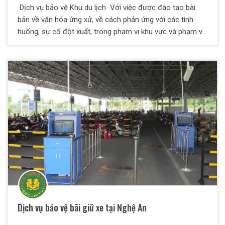
Dịch vụ bảo vệ Khu du lịch Với việc được đào tạo bài
bản về văn hóa ứng xử, về cách phản ứng với các tình
huống, sự cố đột xuất, trong phạm vi khu vực và phạm vi
diện rộng thì dịch vụ bảo vệ khu du lịch là một hình thức
bảo vệ được đào tạo có phần khác đi so với các dịch vụ
bảo vệ khác. Các nhân viên của bảo vệ Thiên Long Hoàng
có kinh nghiệm xử lý ùn tắc giao thông, các tình trạng
chen lấn, trộm cắp, móc túi, la hét, say xỉn và phá hoại tài
sản và đuối nước...
Dịch vụ bảo vệ bãi giữ xe tại Nghệ An