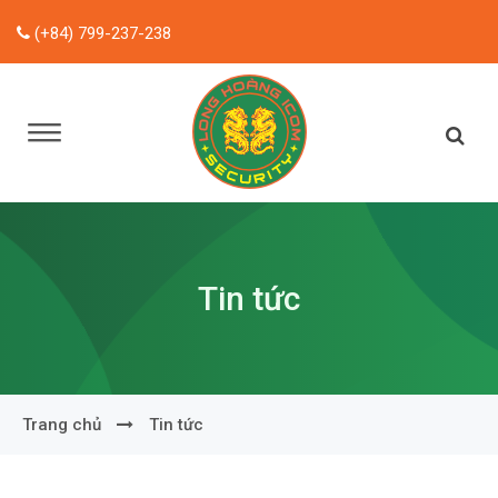
(+84) 799-237-238
Tin tức
Trang chủ
Tin tức